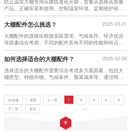
防止温室大棚专用压膜线老化开裂，需要从选择高质量
产品、正确安装和使用、控制温室环境、定期维护保养
等多个方面入手。通过合理的管理和维护，可以有效延
长压膜线的使用寿命，确保温室大棚的稳定运行，为作
大棚配件怎么挑选？
2025-03-21
物的生长提供良好的环境
大棚配件的选择应根据实际需求、气候条件、经济状况
等因素综合考虑。不同的配件具有不同的性能和特点，
选择时应注重材质、耐用性、适用性和性价比。通过合
理选择大棚配件，可以有效提高大棚的使用寿命和生产
如何选择适合的大棚配件？
2025-02-26
效率，为作物的生长提供良好的环境。
选择适合的大棚配件需要综合考虑多方面因素，包括大
棚类型、种植作物、气候条件、预算成本等。通过明确
需求、选择优质配件、合理安装、定期维护以及关注新
技术，可以建造出安全、稳定、高效的大棚，为作物生
长提供良好的环境，提高农业生产效益
1
共42条
首页
上一页
2
3
4
5
···
下一页
末页